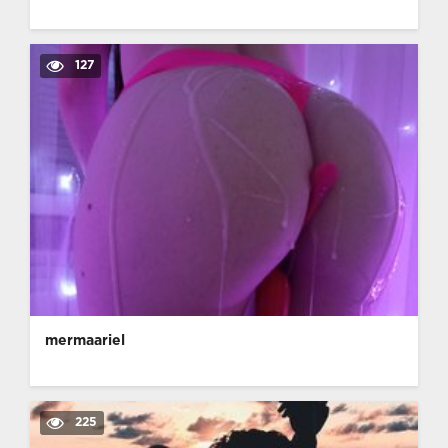
127
mermaariel
225