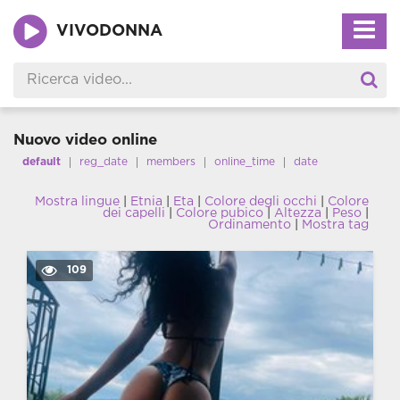
VIVODONNA
Nuovo video online
default
reg_date
members
online_time
date
Mostra lingue
|
Etnia
|
Eta
|
Colore degli occhi
|
Colore
dei capelli
|
Colore pubico
|
Altezza
|
Peso
|
Ordinamento
|
Mostra tag
109