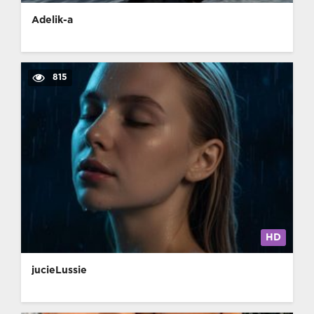
Adelik-a
815
HD
jucieLussie