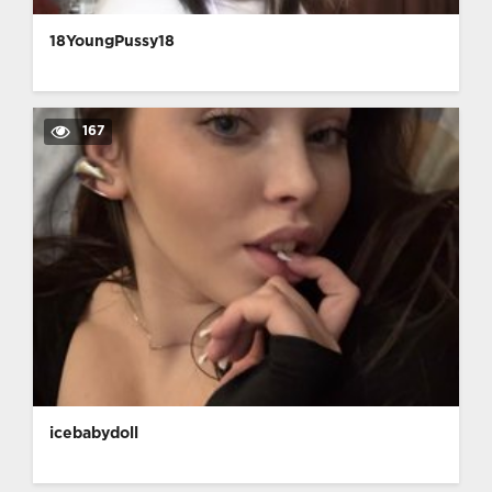
18YoungPussy18
167
icebabydoll