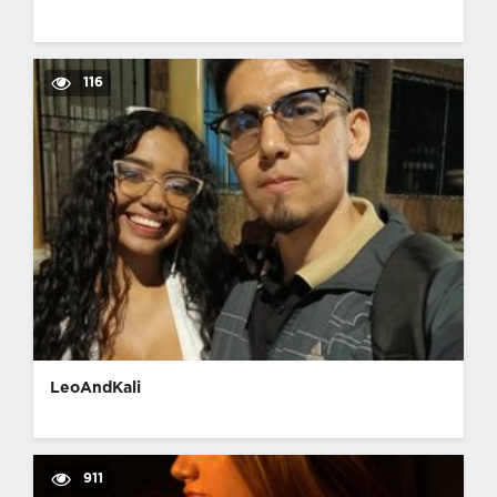
116
LeoAndKali
911