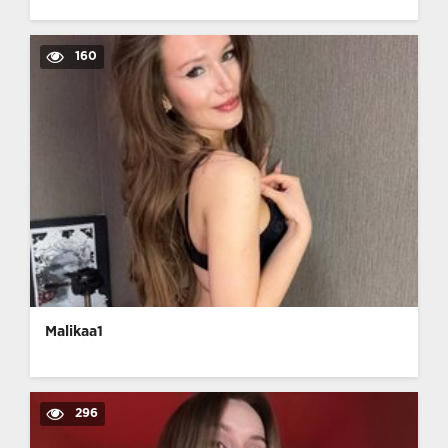
160
Malikaa1
296