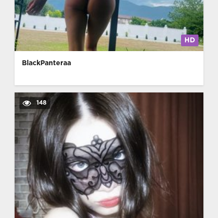
HD
BlackPanteraa
148