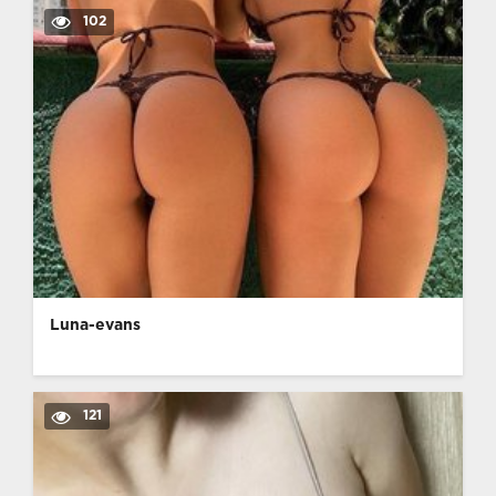
102
Luna-evans
121