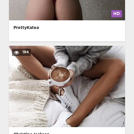
HD
PrettyKatea
184