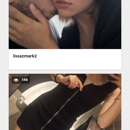
lissazmark2
146