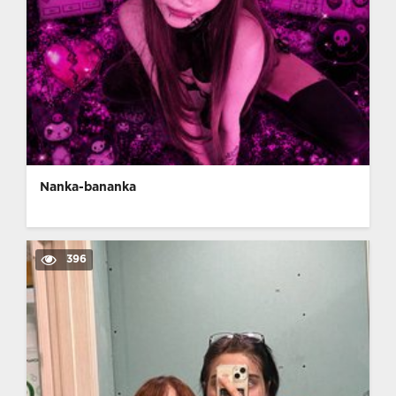
Nanka-bananka
396