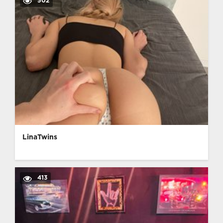
502
LinaTwins
413