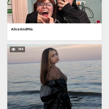
AliceAndMia
164