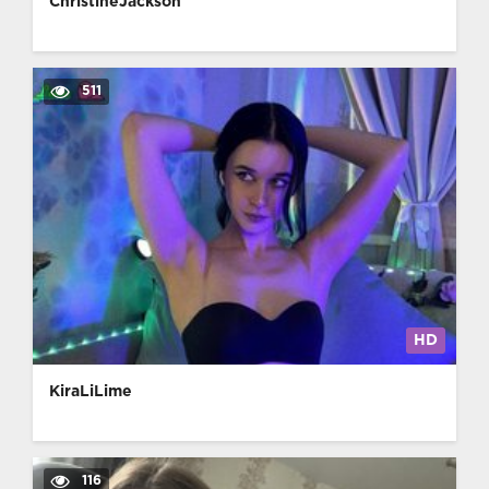
ChristineJackson
511
HD
KiraLiLime
116