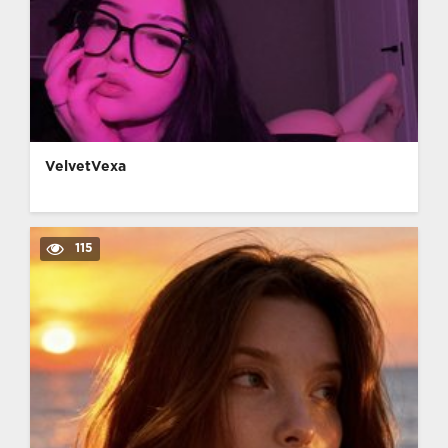
VelvetVexa
115