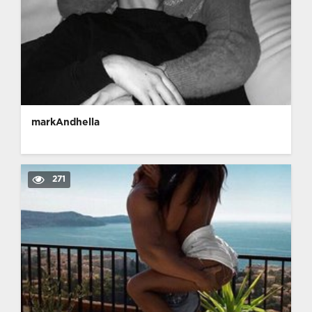
markAndhella
271