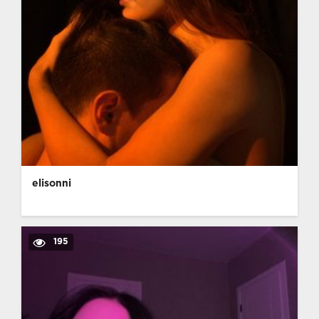
elisonni
195