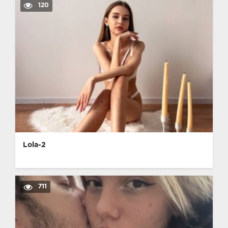
120
Lola-2
711