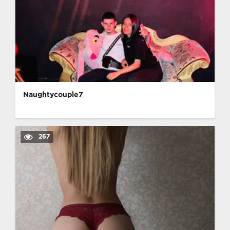
Naughtycouple7
267