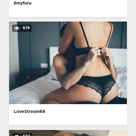
Emyforu
679
LoveStream69