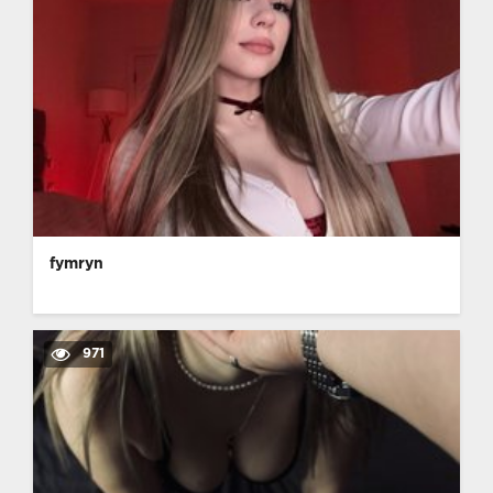
fymryn
971