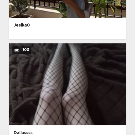
Jesika0
103
Dallassss