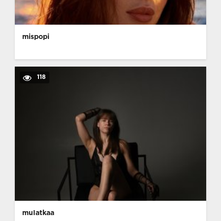
mispopi
118
muIatkaa