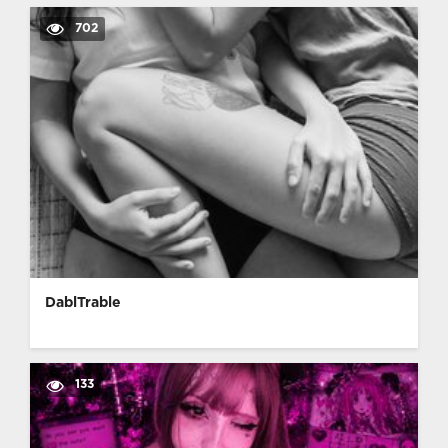
702
DablTrable
133