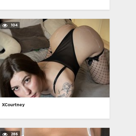
104
XCourtney
286