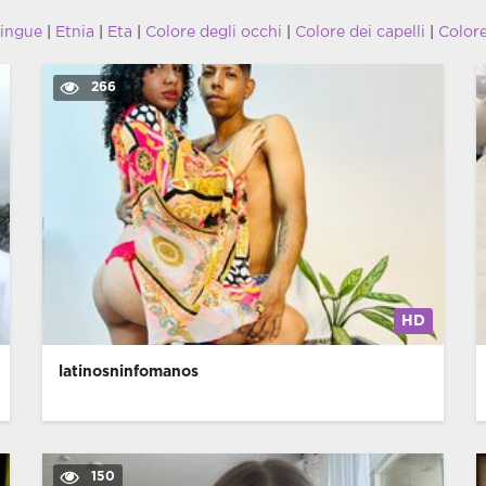
lingue
|
Etnia
|
Eta
|
Colore degli occhi
|
Colore dei capelli
|
Color
266
HD
latinosninfomanos
150