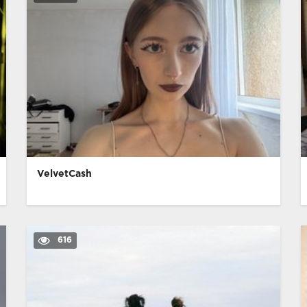
VelvetCash
616