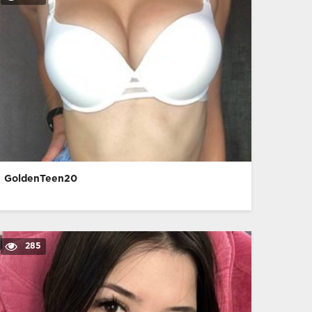
GoldenTeen20
285