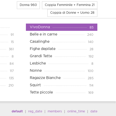
Donna
960
Coppia Femminile + Femmina
21
Coppia di Donne + Uomo
28
VivoDonna
85
Belle e in carne
91
240
Casalinghe
15
140
Fighe depilate
361
28
Grandi Tette
8
192
Lesbiche
84
8
Nonne
117
100
Ragazze Bianche
135
285
Squirt
210
114
Tette piccole
169
default
reg_date
members
online_time
date