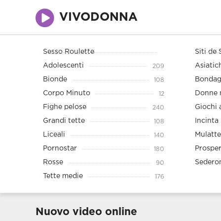
VIVODONNA
Sesso Roulette
Siti de 
Adolescenti
Asiatic
209
Bionde
Bonda
108
Corpo Minuto
Donne 
12
Fighe pelose
Giochi 
240
Grandi tette
Incinta
108
Liceali
Mulatte
140
Pornostar
Prospe
180
Rosse
Sedero
90
Tette medie
176
Nuovo video online