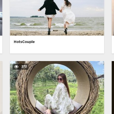
HotsCouple
272