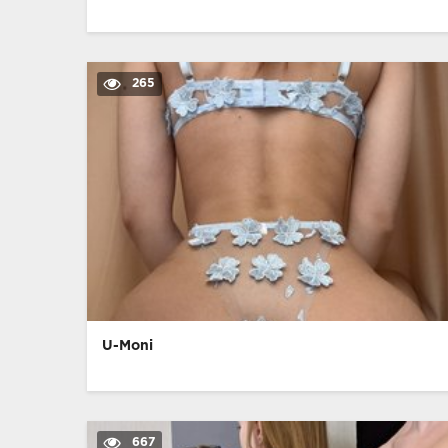
265
U-Moni
667