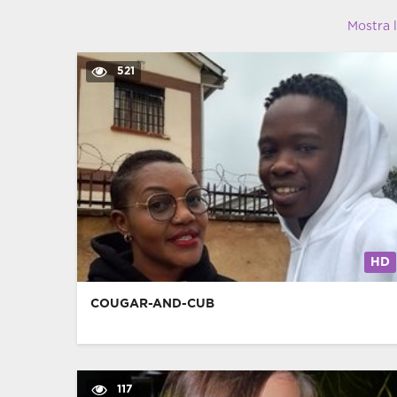
Mostra 
521
HD
COUGAR-AND-CUB
117