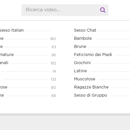
Sesso Italian
Sesso Chat
he
Bambole
180
ge
Brune
63
mature
Feticismo dei Piedi
96
anali
Giochini
192
Latine
14
Muscolose
133
rose
Ragazze Bianche
80
ne
Sesso di Gruppo
88