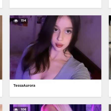
154
TessaAurora
106