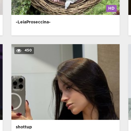
HD
-LeiaProseccina-
450
shottup