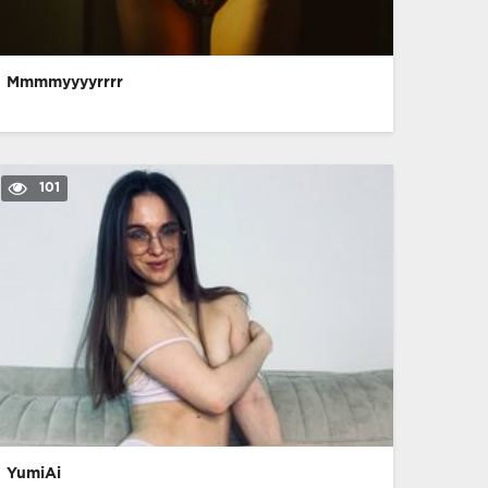
Mmmmyyyyrrrr
101
YumiAi