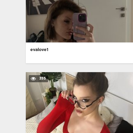
evalove1
355