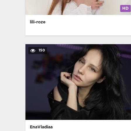
HD
lili-roze
150
EnaVladiaa