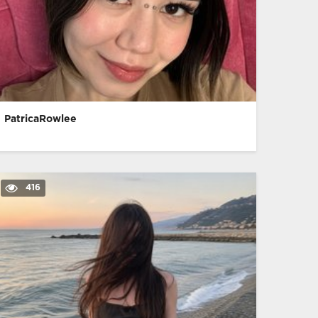
PatricaRowlee
416