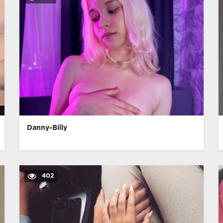
Danny-Billy
402