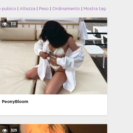
e pubico
|
Altezza
|
Peso
|
Ordinamento
|
Mostra tag
113
PeonyBloom
325