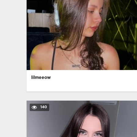
lilmeeow
140