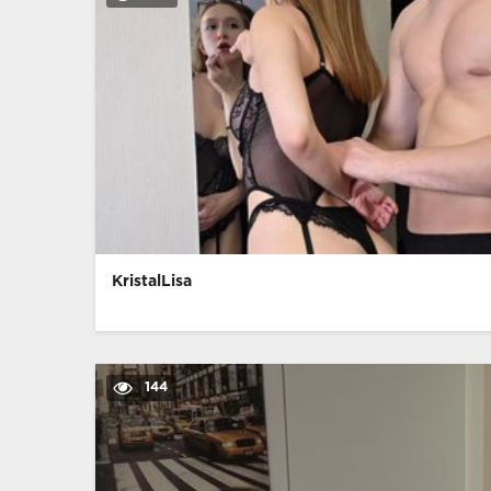
KristalLisa
144