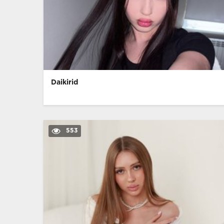
Daikirid
553