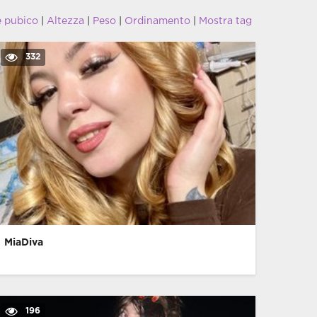
e pubico
|
Altezza
|
Peso
|
Ordinamento
|
Mostra tag
332
MiaDiva
196