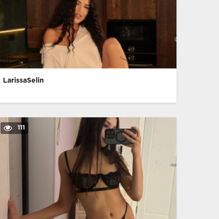
LarissaSelin
111