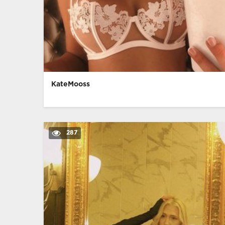
KateMooss
287