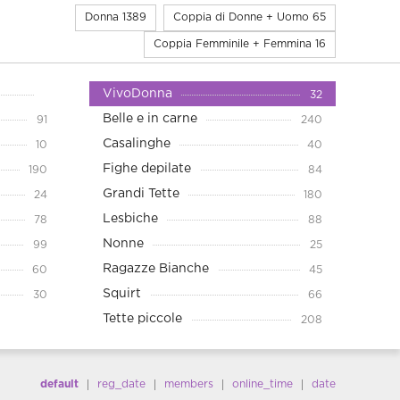
Donna
1389
Coppia di Donne + Uomo
65
Coppia Femminile + Femmina
16
VivoDonna
32
Belle e in carne
91
240
Casalinghe
10
40
Fighe depilate
190
84
Grandi Tette
24
180
Lesbiche
78
88
Nonne
99
25
Ragazze Bianche
60
45
Squirt
30
66
Tette piccole
208
default
reg_date
members
online_time
date