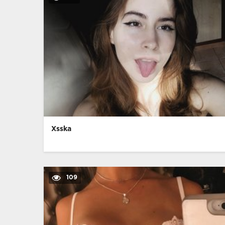
Xsska
109