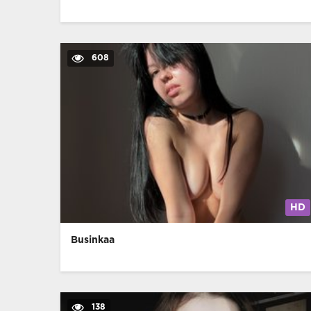
608
HD
Businkaa
138