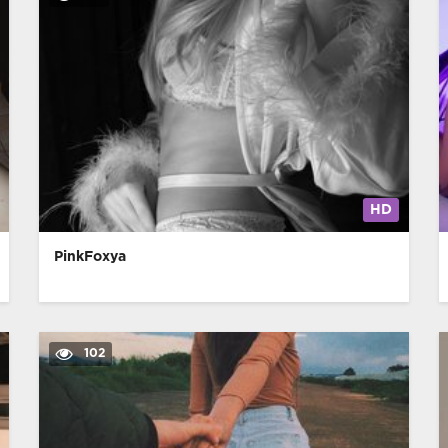
HD
PinkFoxya
102