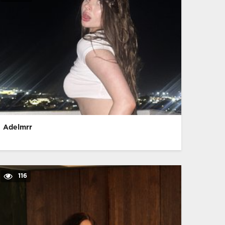
Adelmrr
116