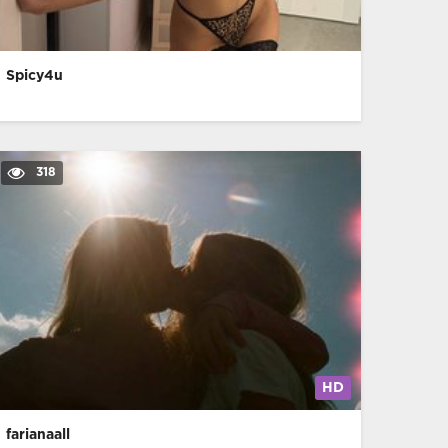
Spicy4u
318
HD
farianaall