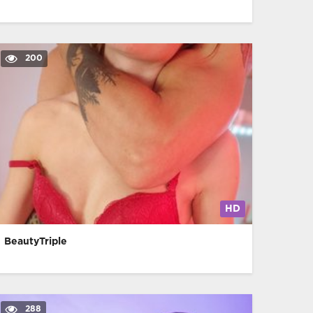
200
HD
BeautyTriple
288