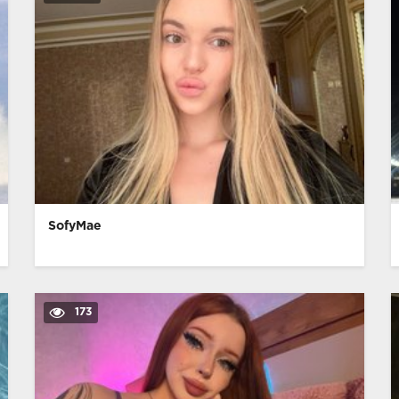
SofyMae
173