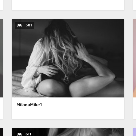
581
MilanaMike1
611