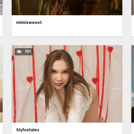
mimisweeet
101
Slyfoxtales