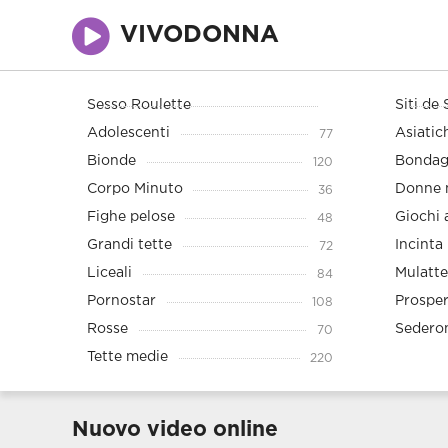
VIVODONNA
Sesso Roulette
Siti de 
Adolescenti
Asiatic
77
Bionde
Bonda
120
Corpo Minuto
Donne 
36
Fighe pelose
Giochi 
48
Grandi tette
Incinta
72
Liceali
Mulatte
84
Pornostar
Prospe
108
Rosse
Sedero
70
Tette medie
220
Nuovo video online