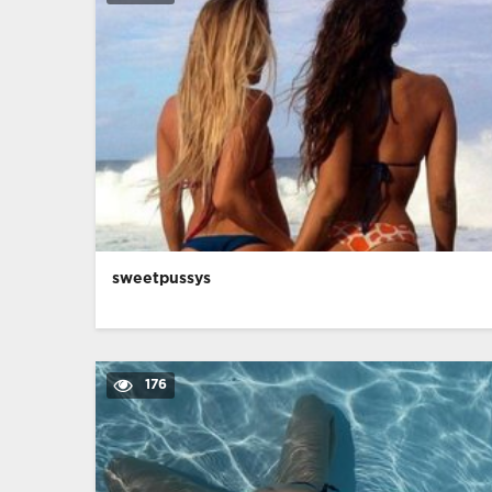
sweetpussys
176