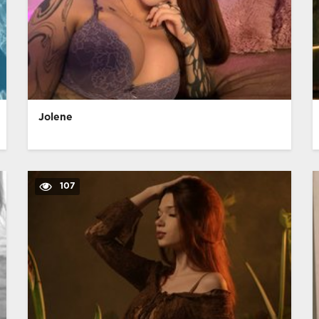
Jolene
107