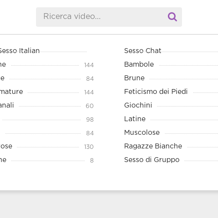
Sesso Italian
Sesso Chat
he
Bambole
144
ge
Brune
84
mature
Feticismo dei Piedi
144
anali
Giochini
60
Latine
98
Muscolose
84
rose
Ragazze Bianche
130
ne
Sesso di Gruppo
8