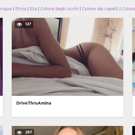
lingue
|
Etnia
|
Eta
|
Colore degli occhi
|
Colore dei capelli
|
Color
127
DriveThruAmina
297