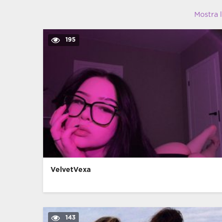
Mostra 
195
VelvetVexa
143