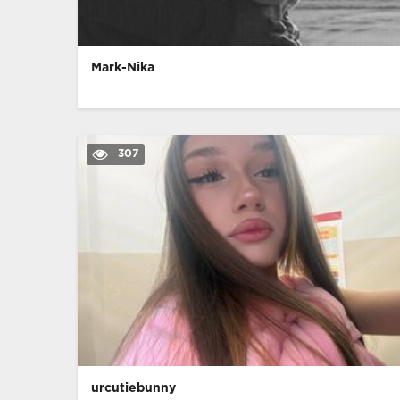
Mark-Nika
307
urcutiebunny