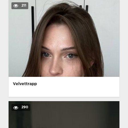
211
Velvettrapp
290