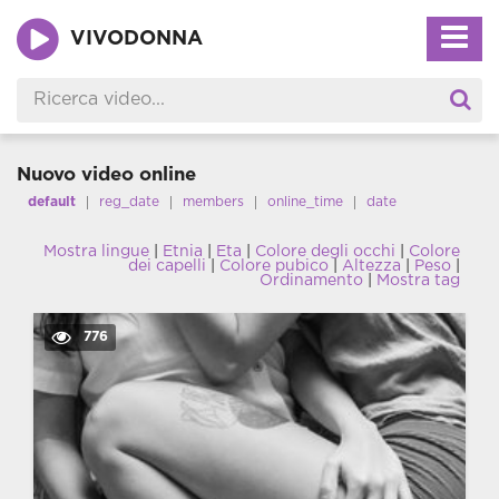
VIVODONNA
Nuovo video online
default
reg_date
members
online_time
date
Mostra lingue
|
Etnia
|
Eta
|
Colore degli occhi
|
Colore
dei capelli
|
Colore pubico
|
Altezza
|
Peso
|
Ordinamento
|
Mostra tag
776