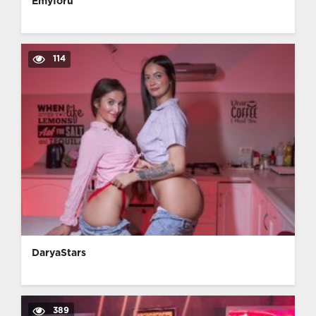
Emyforu
114
DaryaStars
389