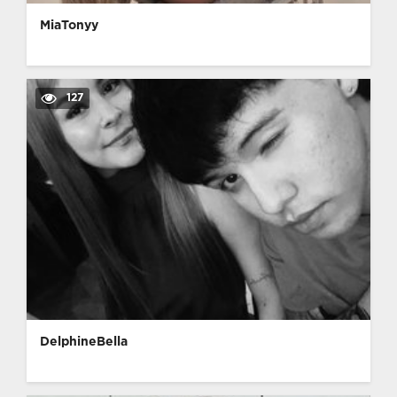
MiaTonyy
127
DelphineBella