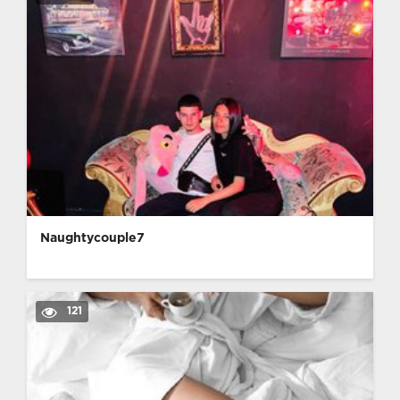
Naughtycouple7
121