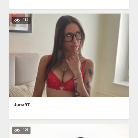
112
Juna97
121