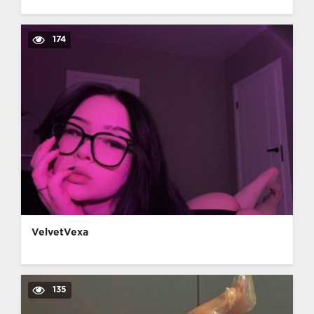
174
VelvetVexa
135