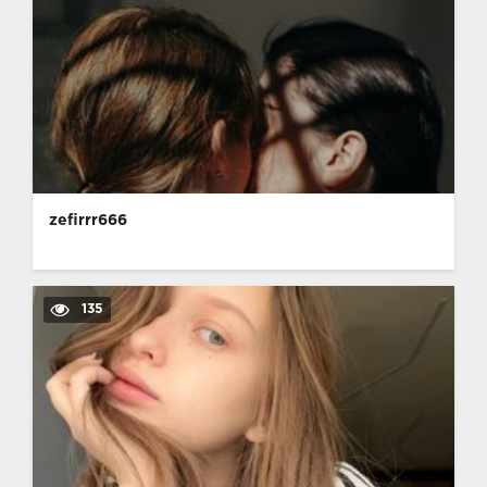
zefirrr666
135