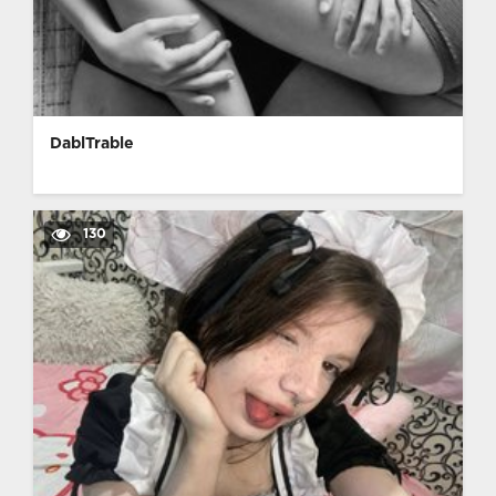
DablTrable
130