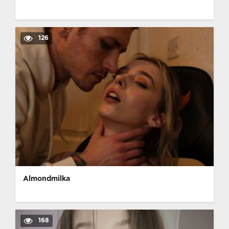
126
Almondmilka
168