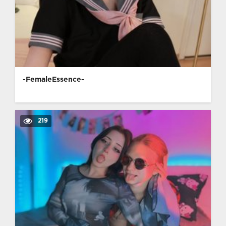
-FemaleEssence-
219