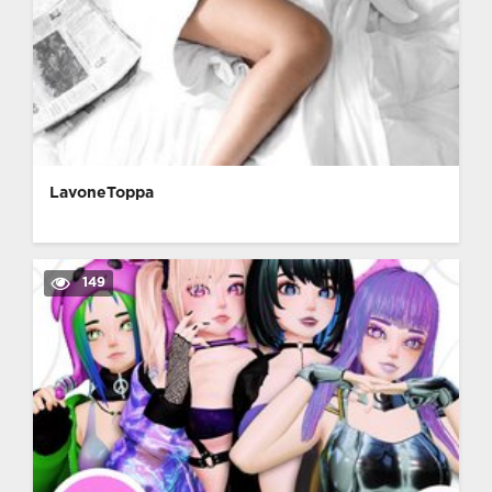
LavoneToppa
149