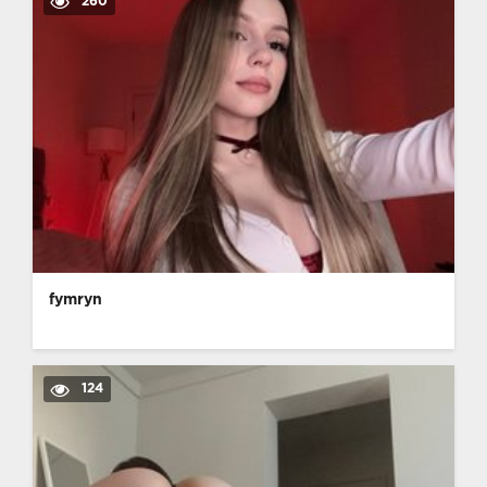
260
fymryn
124