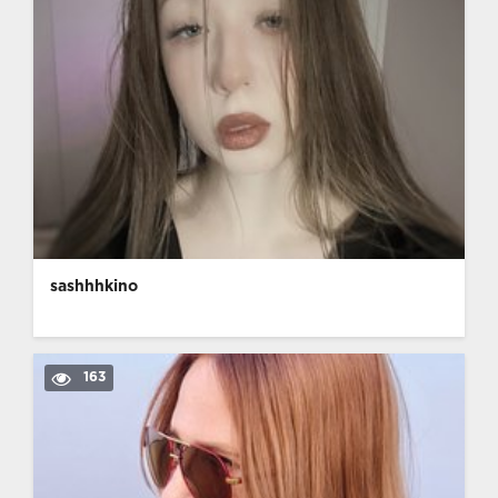
sashhhkino
163