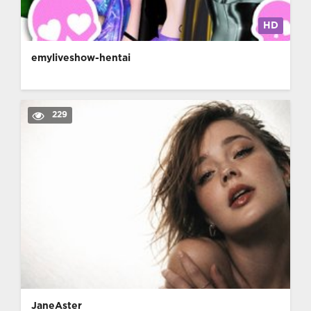
HD
emyliveshow-hentai
229
JaneAster