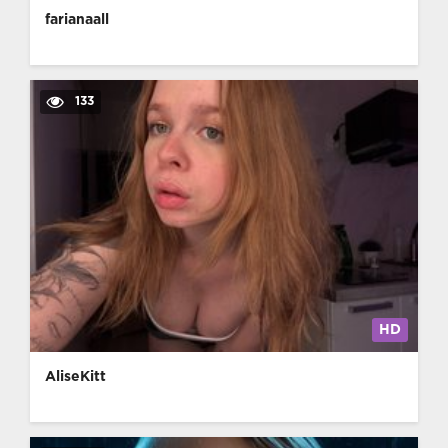
farianaall
133
HD
AliseKitt