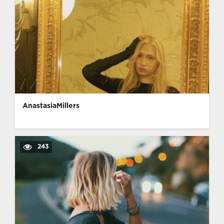
AnastasiaMillers
243