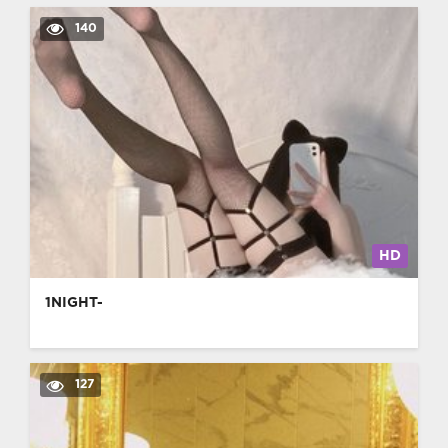
140
HD
1NIGHT-
127