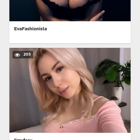
EvaFashionista
205