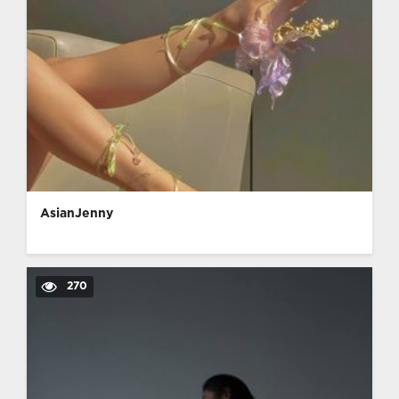
AsianJenny
270