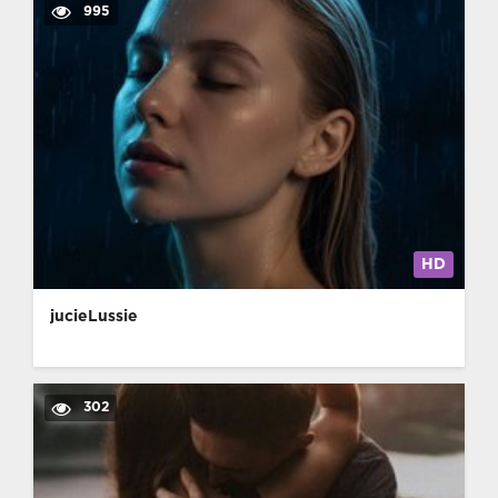
995
HD
jucieLussie
302