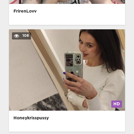
FrirenLovv
108
HD
Honeykrisspussy