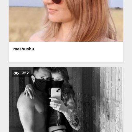
mashushu
352