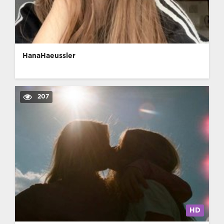
HanaHaeussler
207
HD