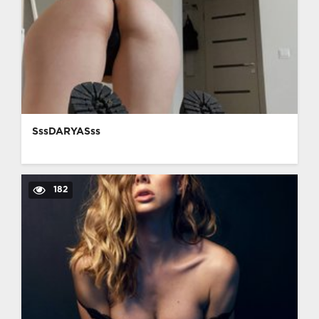
SssDARYASss
182