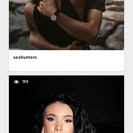
sexhunters
155